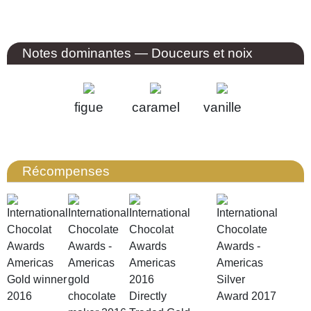
Notes dominantes
— Douceurs et noix
figue
caramel
vanille
Récompenses